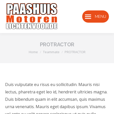
MENU
PROTRACTOR
Je bent hier:
Home
Teammate
PROTRACTOR
Duis vulputate eu risus eu sollicitudin. Mauris nisi
lectus, pharetra eget leo id, hendrerit ultricies magna.
Duis bibendum quam in elit accumsan, quis maximus
urna venenatis. Mauris eget dapibus ipsum. Vivamus