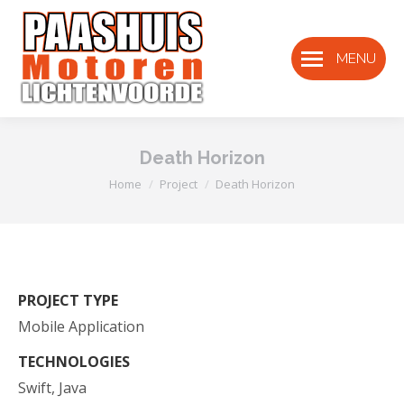
MENU
Death Horizon
Je bent hier:
Home
Project
Death Horizon
PROJECT TYPE
Mobile Application
TECHNOLOGIES
Swift, Java