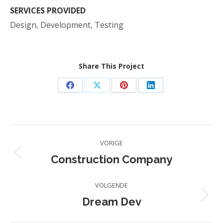
SERVICES PROVIDED
Design, Development, Testing
Share This Project
Deel
Deel
Deel
Deel
op
op
op
op
Facebook
X
Pinterest
LinkedIn
Project
VORIGE
navigation
Construction Company
Previous
project:
VOLGENDE
Dream Dev
Next
project: